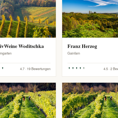
sivWeine Woditschka
Franz Herzog
mgarten
Gainfarn
4.7 · 19 Bewertungen
4.5 · 2 B