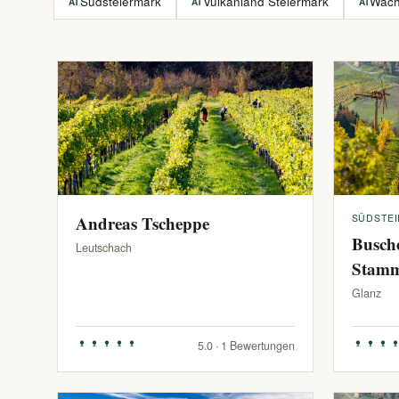
Südsteiermark
Vulkanland Steiermark
Wac
AT
AT
AT
Andreas Tscheppe
SÜDSTE
Busch
Leutschach
Stam
Glanz
5.0 · 1 Bewertungen