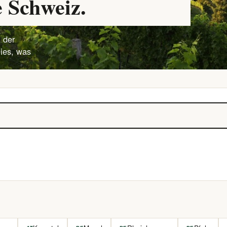
 Schweiz.
 der
lies, was