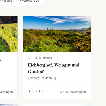
Wallis
Genfersee
CH
CH
s
SÜDSTEIERMARK
Eichberghof, Weingut und
Gutshof
Eichberg-Trautenburg
ewertungen
4.7 · 6 Bewertungen