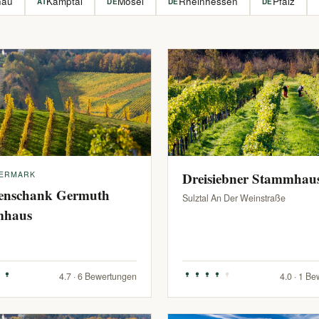
hau
Kamptal
Mosel
Rheinhessen
Pfalz
AT
DE
DE
DE
IERMARK
Dreisiebner Stammhau
enschank Germuth
Sulztal An Der Weinstraße
mhaus
4.7 · 6 Bewertungen
4.0 · 1 B