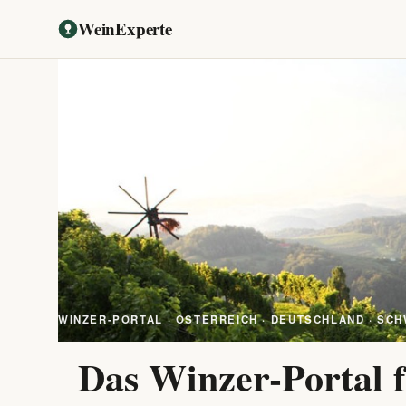
WeinExperte
WINZER-PORTAL · ÖSTERREICH · DEUTSCHLAND · SCH
Das Winzer-Portal f