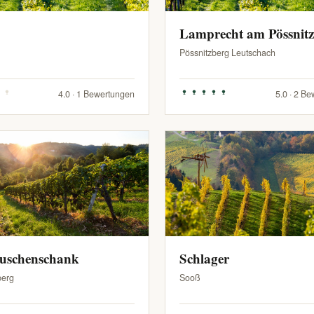
Lamprecht am Pössnit
Pössnitzberg Leutschach
4.0 · 1 Bewertungen
5.0 · 2 B
Buschenschank
Schlager
berg
Sooß