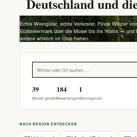
Deutschland und die
Echte Weingüter, echte Verkoster. Finde Winzer von
Südsteiermark über die Mosel bis ins Wallis — und 
andere wirklich im Glas hatten.
39
184
1
Winzer gelistet
Bewertungen
Weinregionen
NACH REGION ENTDECKEN