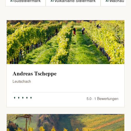
Südsteiermark
Vulkanland Steiermark
Wachau
AT
AT
AT
Andreas Tscheppe
Leutschach
5.0 · 1 Bewertungen