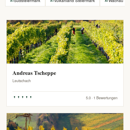
Südsteiermark
Vulkanland Steiermark
Wachau
AT
AT
AT
Andreas Tscheppe
Leutschach
5.0 · 1 Bewertungen