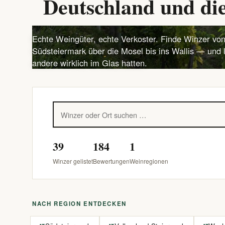
Deutschland und die
Echte Weingüter, echte Verkoster. Finde Winzer von
Südsteiermark über die Mosel bis ins Wallis — und 
andere wirklich im Glas hatten.
39
184
1
Winzer gelistet
Bewertungen
Weinregionen
NACH REGION ENTDECKEN