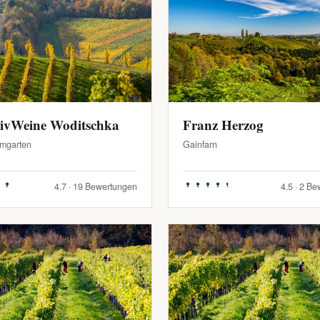
sivWeine Woditschka
Franz Herzog
mgarten
Gainfarn
4.7 · 19 Bewertungen
4.5 · 2 B