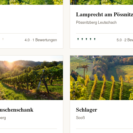
Lamprecht am Pössnit
Pössnitzberg Leutschach
4.0 · 1 Bewertungen
5.0 · 2 B
Buschenschank
Schlager
berg
Sooß