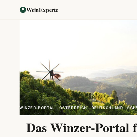
WeinExperte
WINZER-PORTAL · ÖSTERREICH · DEUTSCHLAND · SCH
Das Winzer-Portal f