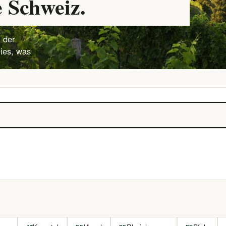
 Schweiz.
 der
lies, was