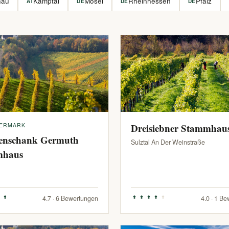
hau
Kamptal
Mosel
Rheinhessen
Pfalz
AT
DE
DE
DE
IERMARK
Dreisiebner Stammhau
enschank Germuth
Sulztal An Der Weinstraße
mhaus
4.7 · 6 Bewertungen
4.0 · 1 B