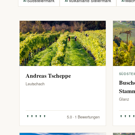
Südsteiermark
Vulkanland Steiermark
Wac
AT
AT
AT
Andreas Tscheppe
SÜDSTE
Busch
Leutschach
Stam
Glanz
5.0 · 1 Bewertungen