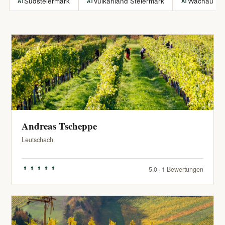
Südsteiermark
Vulkanland Steiermark
Wachau
AT
AT
AT
Andreas Tscheppe
Leutschach
5.0 · 1 Bewertungen