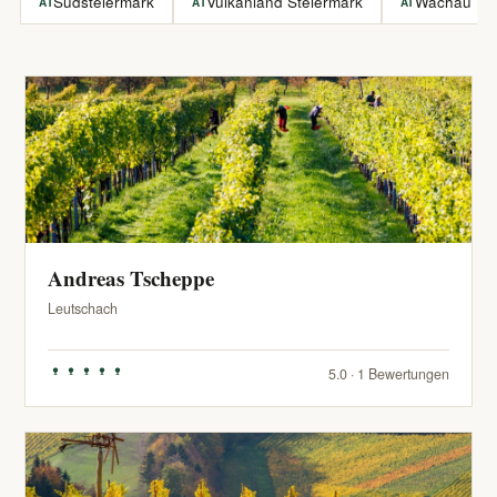
Südsteiermark
Vulkanland Steiermark
Wachau
AT
AT
AT
Andreas Tscheppe
Leutschach
5.0 · 1 Bewertungen