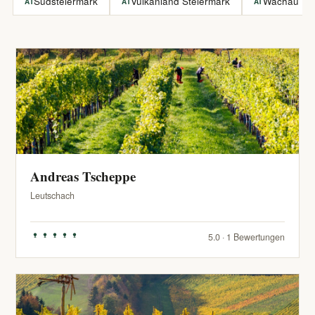
Südsteiermark
Vulkanland Steiermark
Wachau
AT
AT
AT
Andreas Tscheppe
Leutschach
5.0 · 1 Bewertungen