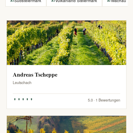
Südsteiermark
Vulkanland Steiermark
Wachau
AT
AT
AT
Andreas Tscheppe
Leutschach
5.0 · 1 Bewertungen