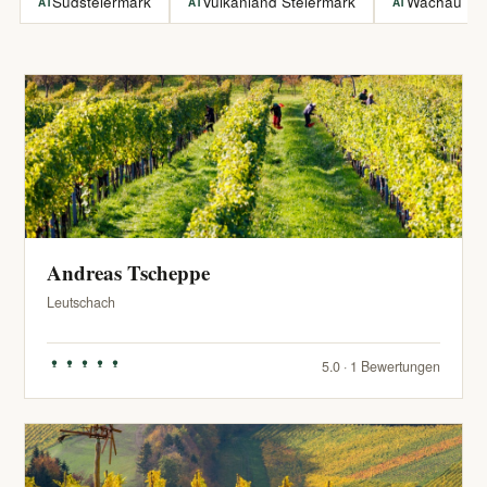
Südsteiermark
Vulkanland Steiermark
Wachau
AT
AT
AT
Andreas Tscheppe
Leutschach
5.0 · 1 Bewertungen