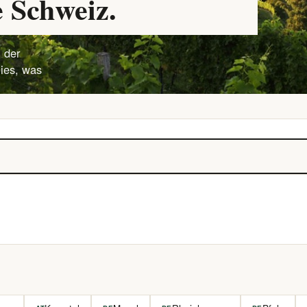
 Schweiz.
 der
lies, was