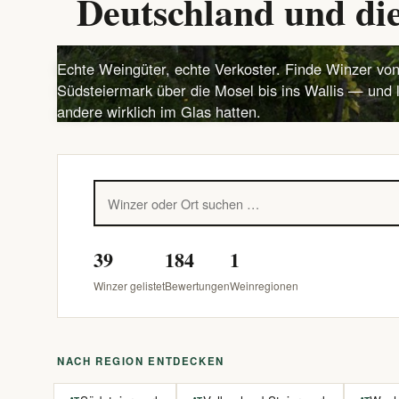
Deutschland und die
Echte Weingüter, echte Verkoster. Finde Winzer von
Südsteiermark über die Mosel bis ins Wallis — und 
andere wirklich im Glas hatten.
39
184
1
Winzer gelistet
Bewertungen
Weinregionen
NACH REGION ENTDECKEN