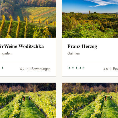
sivWeine Woditschka
Franz Herzog
mgarten
Gainfarn
4.7 · 19 Bewertungen
4.5 · 2 B