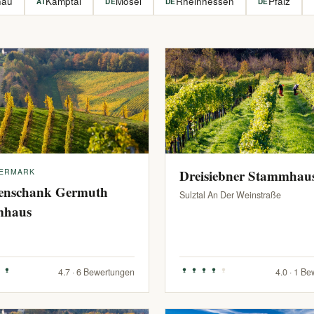
hau
Kamptal
Mosel
Rheinhessen
Pfalz
AT
DE
DE
DE
IERMARK
Dreisiebner Stammhau
enschank Germuth
Sulztal An Der Weinstraße
mhaus
4.7 · 6 Bewertungen
4.0 · 1 B