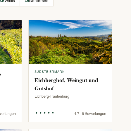
Wallis
Genfersee
CH
CH
s
SÜDSTEIERMARK
Eichberghof, Weingut und
Gutshof
Eichberg-Trautenburg
ewertungen
4.7 · 6 Bewertungen