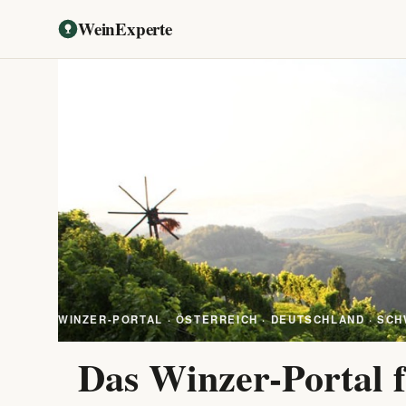
WeinExperte
WINZER-PORTAL · ÖSTERREICH · DEUTSCHLAND · SCH
Das Winzer-Portal f