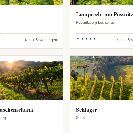
Lamprecht am Pössnit
Pössnitzberg Leutschach
4.0 · 1 Bewertungen
5.0 · 2 B
Buschenschank
Schlager
berg
Sooß