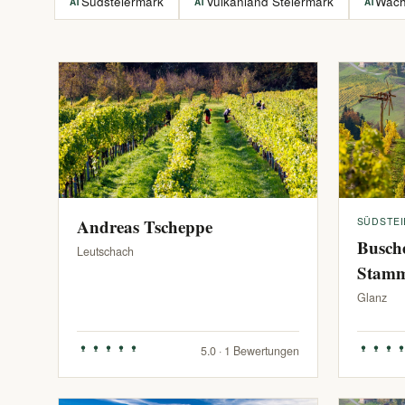
Südsteiermark
Vulkanland Steiermark
Wac
AT
AT
AT
Andreas Tscheppe
SÜDSTE
Busch
Leutschach
Stam
Glanz
5.0 · 1 Bewertungen