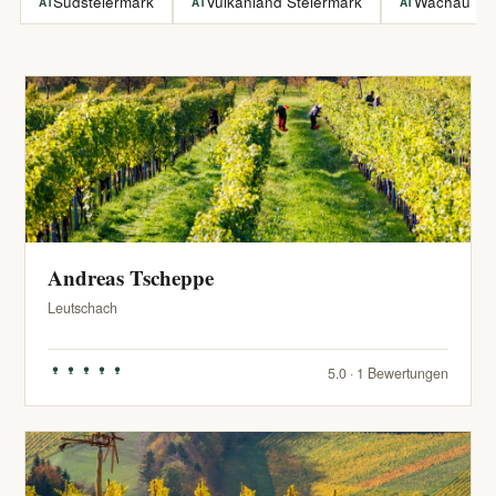
Südsteiermark
Vulkanland Steiermark
Wachau
AT
AT
AT
Andreas Tscheppe
Leutschach
5.0 · 1 Bewertungen