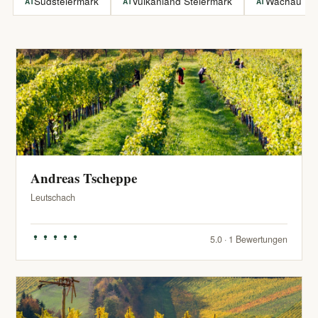
Südsteiermark
Vulkanland Steiermark
Wachau
AT
AT
AT
Andreas Tscheppe
Leutschach
5.0 · 1 Bewertungen