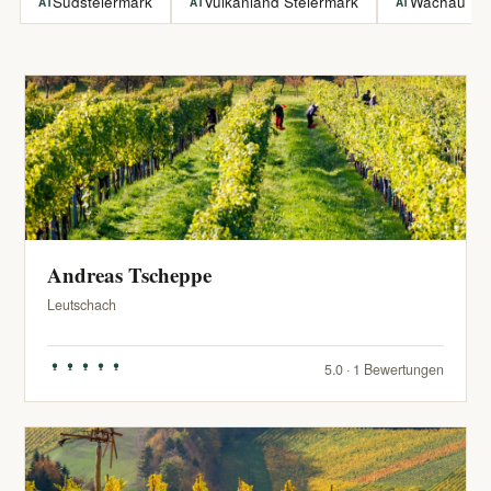
Südsteiermark
Vulkanland Steiermark
Wachau
AT
AT
AT
Andreas Tscheppe
Leutschach
5.0 · 1 Bewertungen