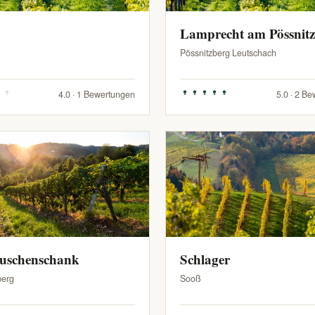
Lamprecht am Pössnit
Pössnitzberg Leutschach
4.0 · 1 Bewertungen
5.0 · 2 B
Buschenschank
Schlager
berg
Sooß