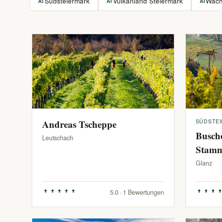
Südsteiermark
Vulkanland Steiermark
Wac
AT
AT
AT
Andreas Tscheppe
SÜDSTE
Busch
Leutschach
Stam
Glanz
5.0 · 1 Bewertungen