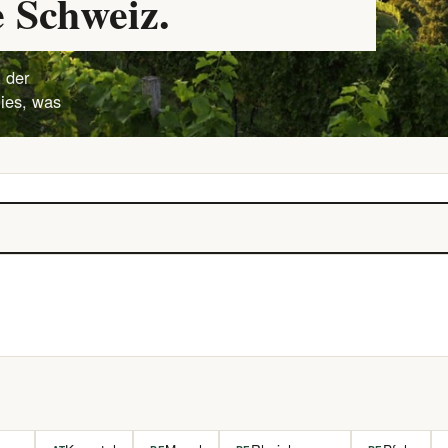
 Schweiz.
 der
lies, was