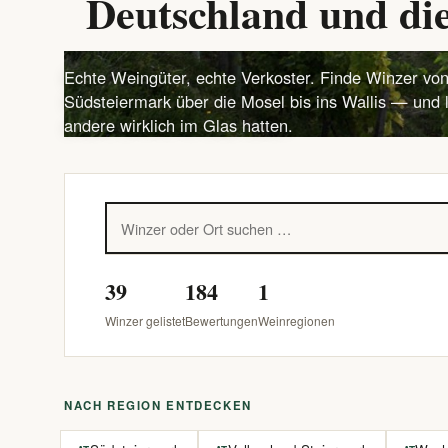
Deutschland und die
Echte Weingüter, echte Verkoster. Finde Winzer von
Südsteiermark über die Mosel bis ins Wallis — und 
andere wirklich im Glas hatten.
39
184
1
Winzer gelistet
Bewertungen
Weinregionen
NACH REGION ENTDECKEN