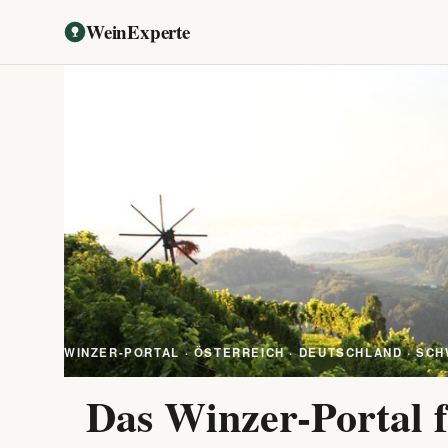
WeinExperte
WINZER-PORTAL · ÖSTERREICH · DEUTSCHLAND · SCH
Das Winzer-Portal f