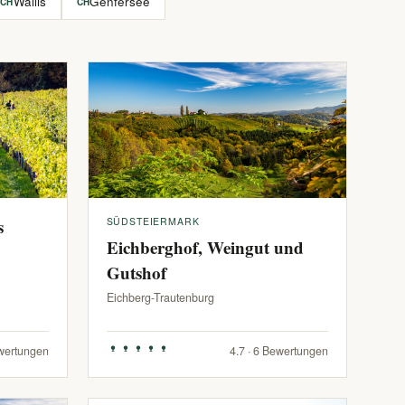
Wallis
Genfersee
CH
CH
s
SÜDSTEIERMARK
Eichberghof, Weingut und
Gutshof
Eichberg-Trautenburg
ewertungen
4.7 · 6 Bewertungen