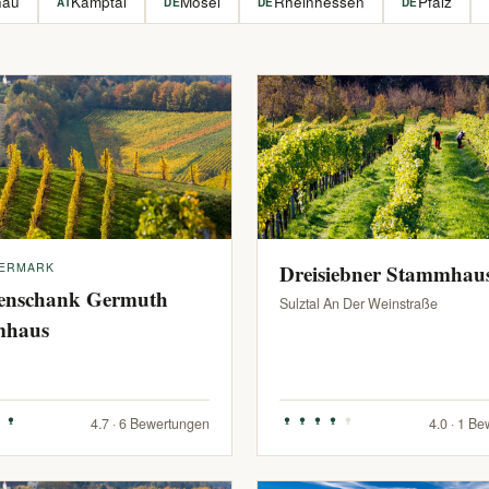
hau
Kamptal
Mosel
Rheinhessen
Pfalz
AT
DE
DE
DE
IERMARK
Dreisiebner Stammhau
enschank Germuth
Sulztal An Der Weinstraße
mhaus
4.7 · 6 Bewertungen
4.0 · 1 B