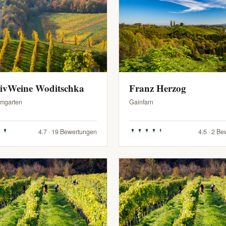
sivWeine Woditschka
Franz Herzog
mgarten
Gainfarn
4.7 · 19 Bewertungen
4.5 · 2 B