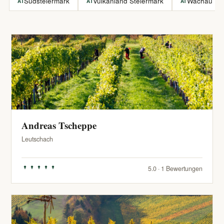
Südsteiermark
Vulkanland Steiermark
Wachau
AT
AT
AT
Andreas Tscheppe
Leutschach
5.0 · 1 Bewertungen