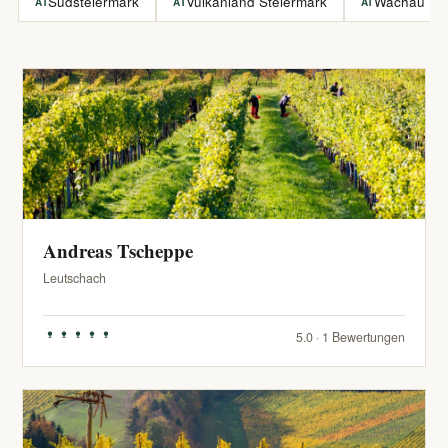
Südsteiermark
Vulkanland Steiermark
Wachau
AT
AT
AT
Andreas Tscheppe
Leutschach
5.0 · 1 Bewertungen