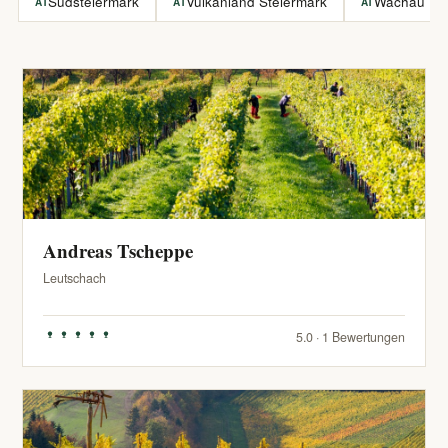
Südsteiermark
Vulkanland Steiermark
Wachau
AT
AT
AT
Andreas Tscheppe
Leutschach
5.0 · 1 Bewertungen