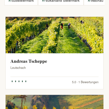
Südsteiermark
Vulkanland Steiermark
Wachau
AT
AT
AT
Andreas Tscheppe
Leutschach
5.0 · 1 Bewertungen