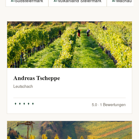
Südsteiermark
Vulkanland Steiermark
Wachau
AT
AT
AT
Andreas Tscheppe
Leutschach
5.0 · 1 Bewertungen