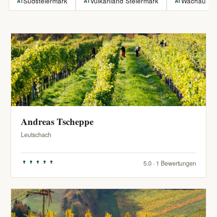
Südsteiermark
Vulkanland Steiermark
Wachau
AT
AT
AT
Andreas Tscheppe
Leutschach
5.0 · 1 Bewertungen