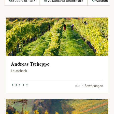
Südsteiermark
Vulkanland Steiermark
Wachau
AT
AT
AT
Andreas Tscheppe
Leutschach
5.0 · 1 Bewertungen