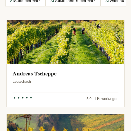
Südsteiermark
Vulkanland Steiermark
Wachau
AT
AT
AT
Andreas Tscheppe
Leutschach
5.0 · 1 Bewertungen