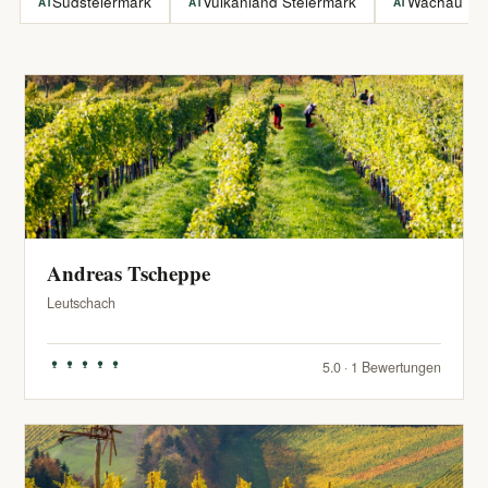
Südsteiermark
Vulkanland Steiermark
Wachau
AT
AT
AT
Andreas Tscheppe
Leutschach
5.0 · 1 Bewertungen