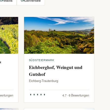
Wallis
Genfersee
CH
CH
s
SÜDSTEIERMARK
Eichberghof, Weingut und
Gutshof
Eichberg-Trautenburg
ewertungen
4.7 · 6 Bewertungen