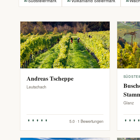
Südsteiermark
Vulkanland Steiermark
Wac
AT
AT
AT
Andreas Tscheppe
SÜDSTE
Busch
Leutschach
Stam
Glanz
5.0 · 1 Bewertungen