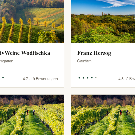
sivWeine Woditschka
Franz Herzog
mgarten
Gainfarn
4.7 · 19 Bewertungen
4.5 · 2 B