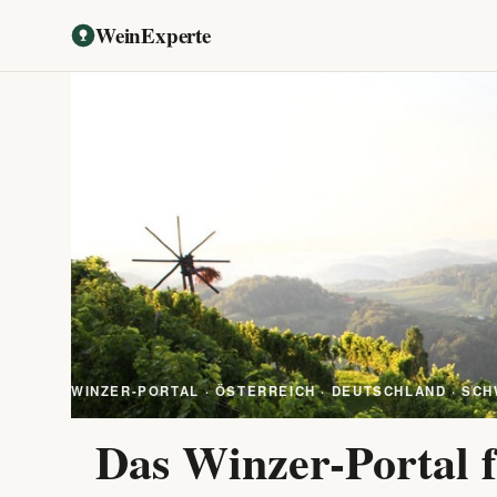
WeinExperte
WINZER-PORTAL · ÖSTERREICH · DEUTSCHLAND · SCH
Das Winzer-Portal f