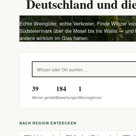
Deutschland und die
Echte Weingüter, echte Verkoster. Finde Winzer von
Südsteiermark über die Mosel bis ins Wallis — und 
andere wirklich im Glas hatten.
39
184
1
Winzer gelistet
Bewertungen
Weinregionen
NACH REGION ENTDECKEN