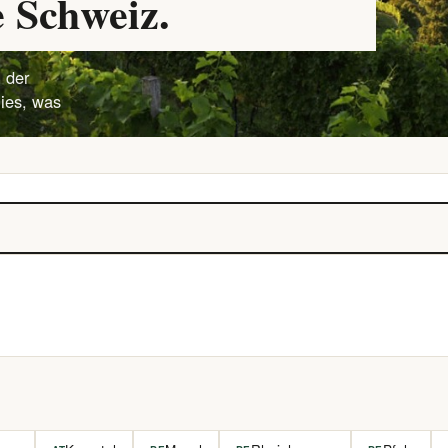
 Schweiz.
 der
lies, was