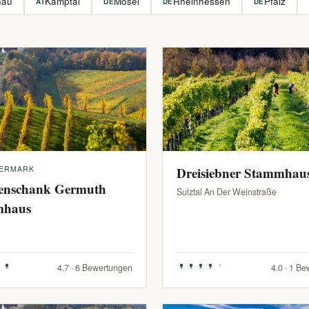
hau
Kamptal
Mosel
Rheinhessen
Pfalz
AT
DE
DE
DE
IERMARK
Dreisiebner Stammhau
enschank Germuth
Sulztal An Der Weinstraße
mhaus
4.7 · 6 Bewertungen
4.0 · 1 B