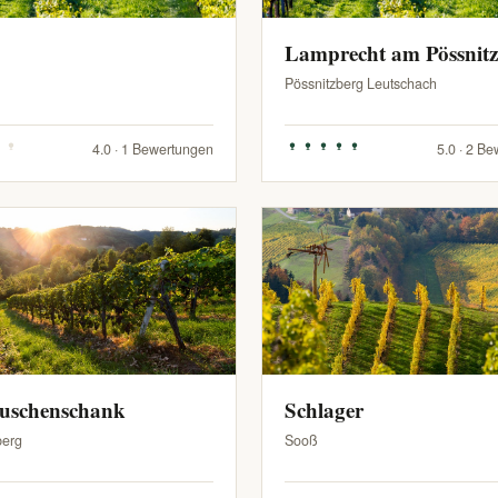
Lamprecht am Pössnit
Pössnitzberg Leutschach
4.0 · 1 Bewertungen
5.0 · 2 B
Buschenschank
Schlager
berg
Sooß