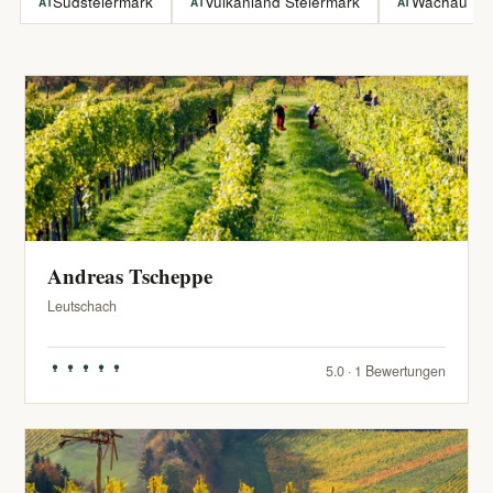
Südsteiermark
Vulkanland Steiermark
Wachau
AT
AT
AT
Andreas Tscheppe
Leutschach
5.0 · 1 Bewertungen