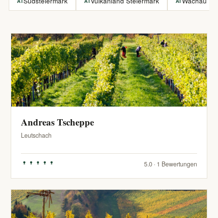
Südsteiermark
Vulkanland Steiermark
Wachau
AT
AT
AT
Andreas Tscheppe
Leutschach
5.0 · 1 Bewertungen