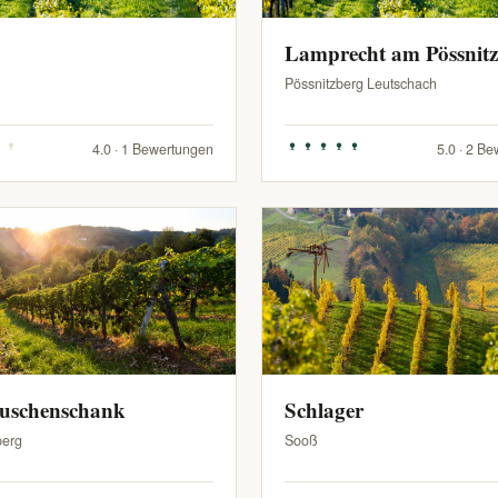
Lamprecht am Pössnit
Pössnitzberg Leutschach
4.0 · 1 Bewertungen
5.0 · 2 B
Buschenschank
Schlager
berg
Sooß