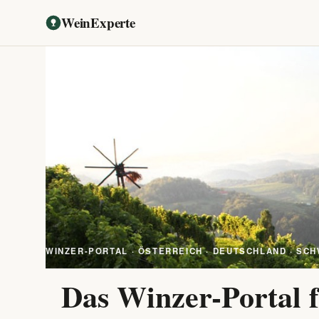
WeinExperte
WINZER-PORTAL · ÖSTERREICH · DEUTSCHLAND · SCH
Das Winzer-Portal f