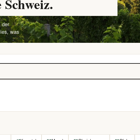
 Schweiz.
 der
lies, was