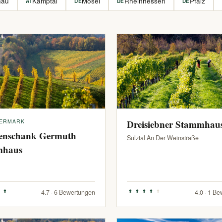
hau
Kamptal
Mosel
Rheinhessen
Pfalz
AT
DE
DE
DE
IERMARK
Dreisiebner Stammhau
enschank Germuth
Sulztal An Der Weinstraße
mhaus
4.7 · 6 Bewertungen
4.0 · 1 B