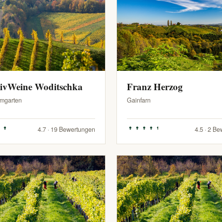
sivWeine Woditschka
Franz Herzog
mgarten
Gainfarn
4.7 · 19 Bewertungen
4.5 · 2 B