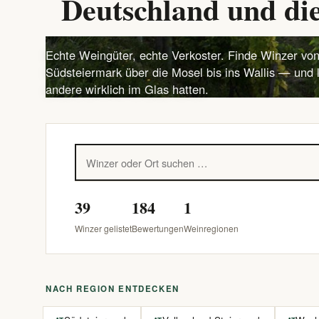
Deutschland und die
Echte Weingüter, echte Verkoster. Finde Winzer von
Südsteiermark über die Mosel bis ins Wallis — und 
andere wirklich im Glas hatten.
39
184
1
Winzer gelistet
Bewertungen
Weinregionen
NACH REGION ENTDECKEN