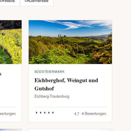
Wallis
Genfersee
CH
CH
s
SÜDSTEIERMARK
Eichberghof, Weingut und
Gutshof
Eichberg-Trautenburg
ewertungen
4.7 · 6 Bewertungen