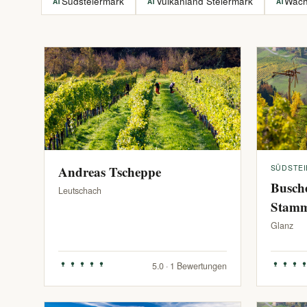
Südsteiermark
Vulkanland Steiermark
Wac
AT
AT
AT
Andreas Tscheppe
SÜDSTE
Busch
Leutschach
Stam
Glanz
5.0 · 1 Bewertungen