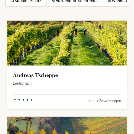
Südsteiermark
Vulkanland Steiermark
Wachau
AT
AT
AT
Andreas Tscheppe
Leutschach
5.0 · 1 Bewertungen